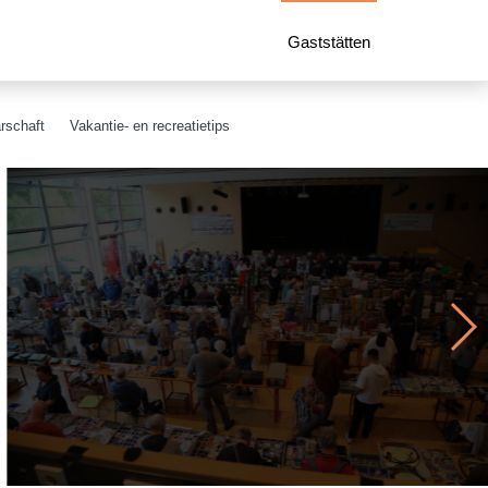
Gaststätten
rschaft
Vakantie- en recreatietips