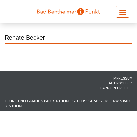
Toggle
navigati
Renate Becker
IMPRESSUM
DATENSCHUTZ
BARRIEREFREIHEIT
TOURISTINFORMATION BAD BENTHEIM
SCHLOSSSTRASSE 18
48455 BAD
BENTHEIM