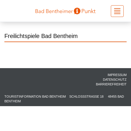
Toggle
navigati
Freilichtspiele Bad Bentheim
IMPRESSUM
DATENSCHUTZ
BARRIEREFREIHEIT
TOURISTINFORMATION BAD BENTHEIM
SCHLOSSSTRASSE 18
48455 BAD
BENTHEIM