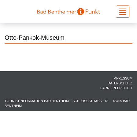
Toggle
navigati
Otto-Pankok-Museum
IMPRESSUM
DATENSCHUTZ
BARRIEREFREIHEIT
TOURISTINFORMATION BAD BENTHEIM
SCHLOSSSTRASSE 18
48455 BAD
BENTHEIM