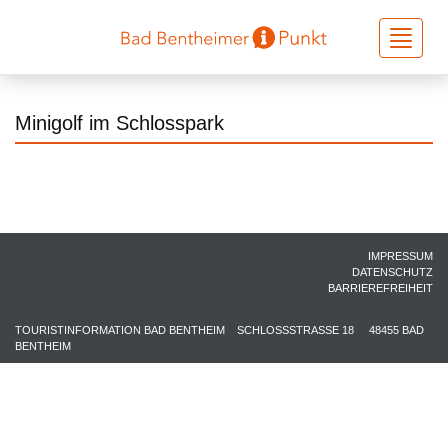
Toggle
navigati
Minigolf im Schlosspark
IMPRESSUM
DATENSCHUTZ
BARRIEREFREIHEIT
TOURISTINFORMATION BAD BENTHEIM
SCHLOSSSTRASSE 18
48455 BAD
BENTHEIM