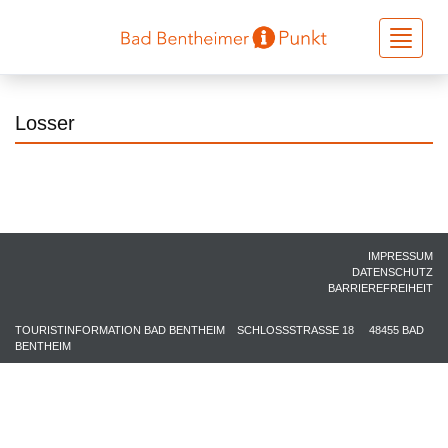
Toggle
navigati
Losser
IMPRESSUM
DATENSCHUTZ
BARRIEREFREIHEIT
TOURISTINFORMATION BAD BENTHEIM
SCHLOSSSTRASSE 18
48455 BAD
BENTHEIM