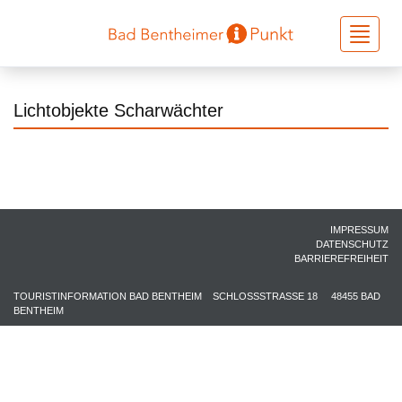
Toggle
navigati
Lichtobjekte Scharwächter
IMPRESSUM
DATENSCHUTZ
BARRIEREFREIHEIT
TOURISTINFORMATION BAD BENTHEIM
SCHLOSSSTRASSE 18
48455 BAD
BENTHEIM