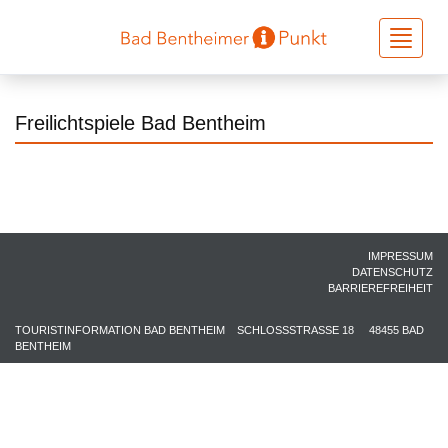
Toggle
navigati
Freilichtspiele Bad Bentheim
IMPRESSUM
DATENSCHUTZ
BARRIEREFREIHEIT
TOURISTINFORMATION BAD BENTHEIM
SCHLOSSSTRASSE 18
48455 BAD
BENTHEIM