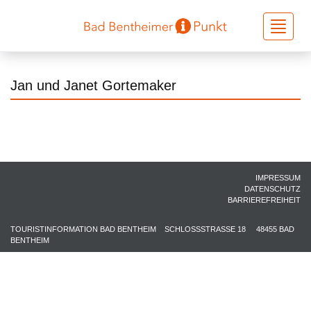
Toggle
navigati
Jan und Janet Gortemaker
IMPRESSUM
DATENSCHUTZ
BARRIEREFREIHEIT
TOURISTINFORMATION BAD BENTHEIM
SCHLOSSSTRASSE 18
48455 BAD
BENTHEIM