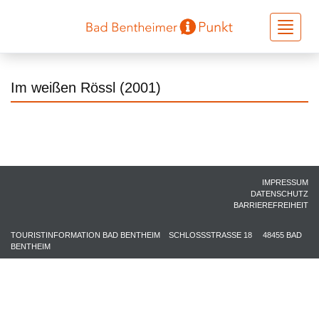
Toggle
navigati
Im weißen Rössl (2001)
IMPRESSUM
DATENSCHUTZ
BARRIEREFREIHEIT
TOURISTINFORMATION BAD BENTHEIM
SCHLOSSSTRASSE 18
48455 BAD
BENTHEIM