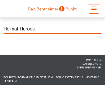
Toggle
navigati
Heimat Heroes
IMPRESSUM
DATENSCHUTZ
BARRIEREFREIHEIT
TOURISTINFORMATION BAD BENTHEIM
SCHLOSSSTRASSE 18
48455 BAD
BENTHEIM