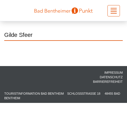
Toggle
navigati
Gilde Sfeer
IMPRESSUM
DATENSCHUTZ
BARRIEREFREIHEIT
TOURISTINFORMATION BAD BENTHEIM
SCHLOSSSTRASSE 18
48455 BAD
BENTHEIM