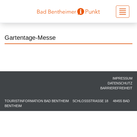
Toggle
navigati
Gartentage-Messe
IMPRESSUM
DATENSCHUTZ
BARRIEREFREIHEIT
TOURISTINFORMATION BAD BENTHEIM
SCHLOSSSTRASSE 18
48455 BAD
BENTHEIM