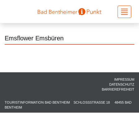
Toggle
navigati
Emsflower Emsbüren
IMPRESSUM
DATENSCHUTZ
BARRIEREFREIHEIT
TOURISTINFORMATION BAD BENTHEIM
SCHLOSSSTRASSE 18
48455 BAD
BENTHEIM