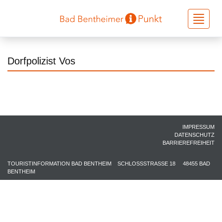
Toggle
navigati
Dorfpolizist Vos
IMPRESSUM
DATENSCHUTZ
BARRIEREFREIHEIT
TOURISTINFORMATION BAD BENTHEIM
SCHLOSSSTRASSE 18
48455 BAD
BENTHEIM