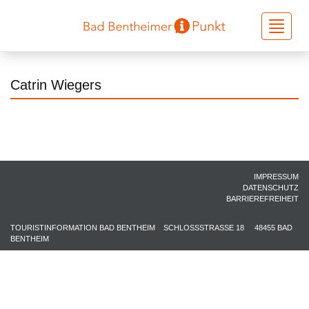
Toggle
navigati
Catrin Wiegers
IMPRESSUM
DATENSCHUTZ
BARRIEREFREIHEIT
TOURISTINFORMATION BAD BENTHEIM
SCHLOSSSTRASSE 18
48455 BAD
BENTHEIM