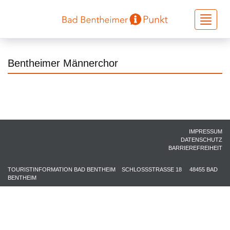
Toggle
navigati
Bentheimer Männerchor
IMPRESSUM
DATENSCHUTZ
BARRIEREFREIHEIT
TOURISTINFORMATION BAD BENTHEIM
SCHLOSSSTRASSE 18
48455 BAD
BENTHEIM