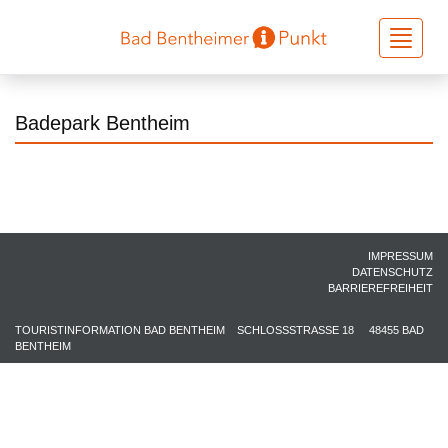
Toggle
navigati
Badepark Bentheim
IMPRESSUM
DATENSCHUTZ
BARRIEREFREIHEIT
TOURISTINFORMATION BAD BENTHEIM
SCHLOSSSTRASSE 18
48455 BAD
BENTHEIM